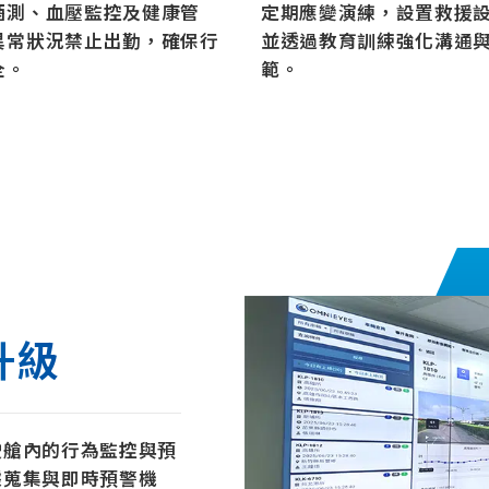
酒測、血壓監控及健康管
定期應變演練，設置救援
異常狀況禁止出勤，確保行
並透過教育訓綀強化溝通
全。
範。
升級
駛艙內的行為監控與預
據蒐集與即時預警機