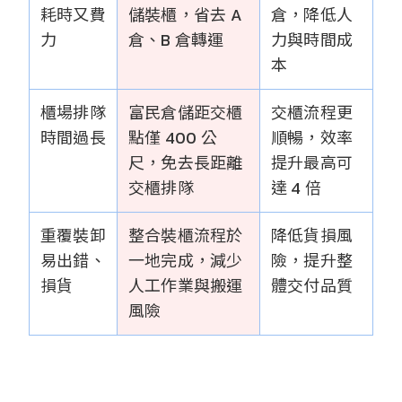
耗時又費
儲裝櫃，省去 A
倉，降低人
力
倉、B 倉轉運
力與時間成
本
櫃場排隊
富民倉儲距交櫃
交櫃流程更
時間過長
點僅 400 公
順暢，效率
尺，免去長距離
提升最高可
交櫃排隊
達 4 倍
重覆裝卸
整合裝櫃流程於
降低貨損風
易出錯、
一地完成，減少
險，提升整
損貨
人工作業與搬運
體交付品質
風險