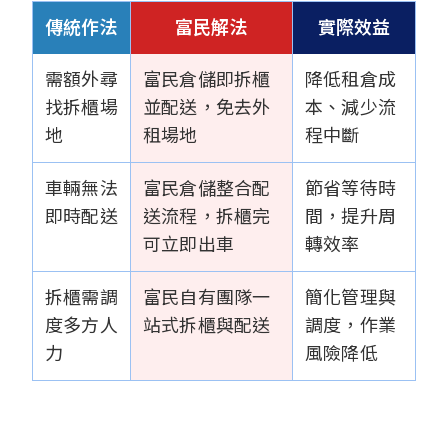
傳統作法
富民解法
實際效益
需額外尋
富民倉儲即拆櫃
降低租倉成
找拆櫃場
並配送，免去外
本、減少流
地
租場地
程中斷
車輛無法
富民倉儲整合配
節省等待時
即時配送
送流程，拆櫃完
間，提升周
可立即出車
轉效率
拆櫃需調
富民自有團隊一
簡化管理與
度多方人
站式拆櫃與配送
調度，作業
力
風險降低