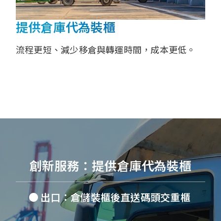
提供倉庫代
為
裝櫃
流程更短、減少移倉與轉運時間，成本更低。
創新服務：提供倉庫代為裝櫃
● 出口：倉儲裝櫃後直送碼頭交重櫃