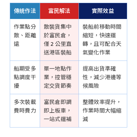
傳統作法
富民解法
實際效益
作業點分
散裝貨集中
裝船前移動時間
散、距離
於富民倉，
縮短，快速運
遠
僅 2 公里直
轉，且可配合天
送港區裝船
氣變化作業
船期受多
單一地點作
提高出貨準確
點調度干
業，控管穩
性，減少港邊等
擾
定交貨節奏
候風險
多次裝載
富民倉即調
整體效率提升，
費時費力
即上板車，
作業時間大幅縮
一站式運補
減